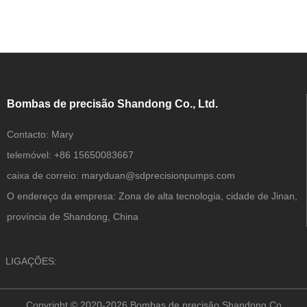
Bombas de precisão Shandong Co., Ltd.
Contacto:
Mary
telemóvel:
+86 15650083667
caixa de correio:
maryduan@sdprecisionpumps.com
O endereço da empresa:
Zona de alta tecnologia, cidade de Jinan,
província de Shandong, China
LIGAÇÕES:
Copyright © 2020-2026 Bombas de precisão Shandong Co