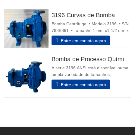
3196 Curvas de Bomba
Bomba Centrífuga. • Modelo 3196. • S/N
788B861. • Tamanho 1 em. x1-1/2 em. x
8 dentro • Descarga de água dupla
Entre em contato agora
vedação mecânica. Motor 1.5 cv, 1.730
rpm, 230/460 V, 60 Hz, 5.6/2,8 amps, 3
fase, Capacidade 14 gpm. • Dimensões
Bomba de Processo Químico ANSI B73.1
gerais 35 dentro. L x 12 dentro. W x 15
A série 3196 ANSI está disponível numa
dentro H. Dicas de segurança da
ampla variedade de tamanhos,
capacidades e materiais para se adequar
Entre em contato agora
perfeitamente a qualquer tipo de
software de fluidos. 1. Aplicação:
Processamento Químico Indústrias
Gerais Mineração Recursos hídricos
Geração de energia Metais Primários
Celulose e Papel