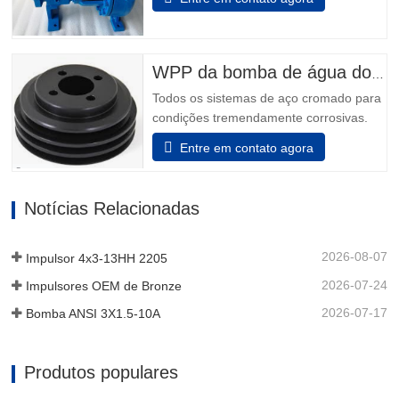
papel, metais primários, alimentos &
bebidas e indústrias em geral sabem que
não podem fazer melhor escolha do que
os melhores - Modelo 3196. Power Ends
WPP da bomba de água do motor
são o resultado de mais de 160…
Todos os sistemas de aço cromado para
condições tremendamente corrosivas.
todos os elementos que incluem o
Entre em contato agora
adaptador e a unidade de rolamento são
feitos de aço inoxidável. Além disso, o
aço inoxidável pode ser decidido para
Notícias Relacionadas
que o dispositivo auxiliar da unidade de
rolamento sustentá-lo possa…
2026-08-07
Impulsor 4x3-13HH 2205
2026-07-24
Impulsores OEM de Bronze
2026-07-17
Bomba ANSI 3X1.5-10A
Produtos populares