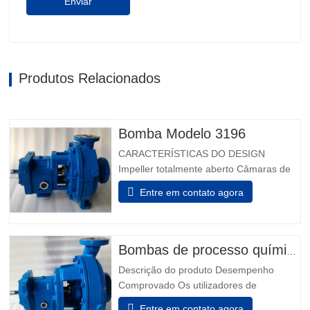
Enviar
Produtos Relacionados
Bomba Modelo 3196
CARACTERÍSTICAS DO DESIGN
Impeller totalmente aberto Câmaras de
vedação projetadas Taperbore
Entre em contato agora
patenteada™ Câmara de Foca PLUS
Câmaras de focas ™ BigBore i-FRAME
Power Ends Monitorização da condição a
bordo Isoladores de rolamento híbrido
Bombas de processo químico modelo 3196
Inpro VBXX-D Design De Sump
Descrição do produto Desempenho
otimizado Rolamentos de impulso de…
Comprovado Os utilizadores de
indústrias química, petroquímica, pasta &
Entre em contato agora