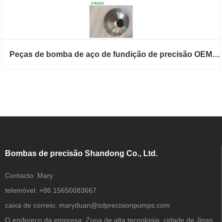
Peças de bomba de aço de fundição de precisão OEM Impellers
Bombas de precisão Shandong Co., Ltd.
Contacto:
Mary
telemóvel:
+86 15650083667
caixa de correio:
maryduan@sdprecisionpumps.com
O endereço da empresa:
Zona de alta tecnologia, cidade de Jinan,