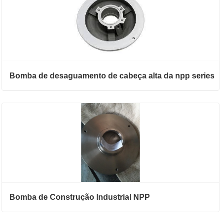
Bomba de desaguamento de cabeça alta da npp series
Bomba de Construção Industrial NPP