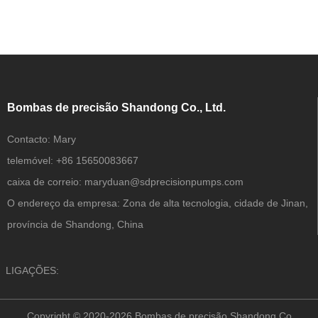
Bombas de precisão Shandong Co., Ltd.
Contacto:
Mary
telemóvel:
+86 15650083667
caixa de correio:
maryduan@sdprecisionpumps.com
O endereço da empresa:
Zona de alta tecnologia, cidade de Jinan,
província de Shandong, China
LIGAÇÕES:
Copyright © 2020-2026 Bombas de precisão Shandong Co