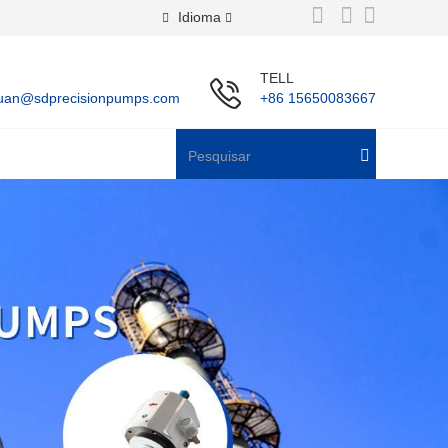
Idioma
TELL
uan@sdprecisionpumps.com
+86 15650083667