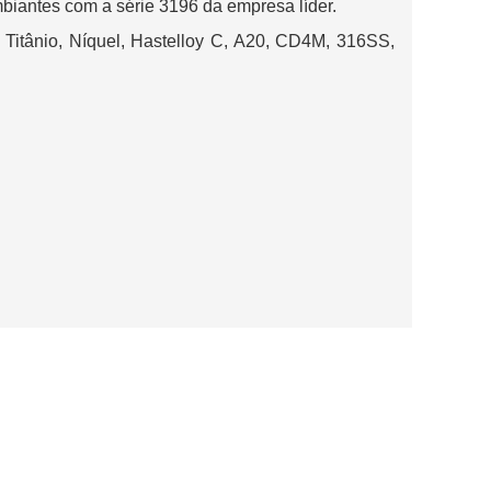
iantes com a série 3196 da empresa líder.
Titânio, Níquel, Hastelloy C, A20, CD4M, 316SS,