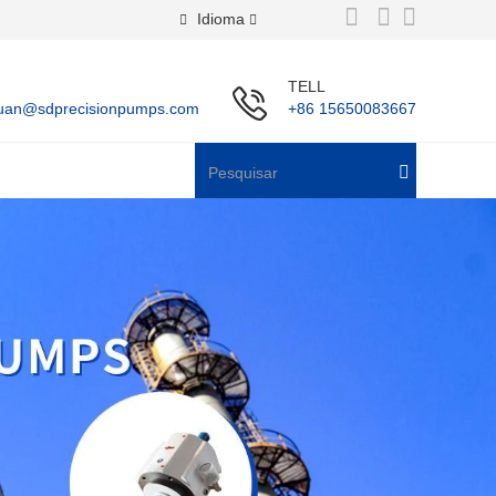
Idioma
TELL
uan@sdprecisionpumps.com
+86 15650083667