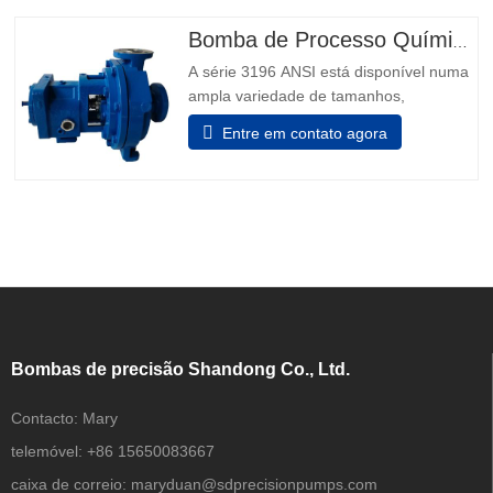
rpm, 230/460 V, 60 Hz, 5.6/2,8 amps, 3
fase, Capacidade 14 gpm. • Dimensões
Bomba de Processo Químico ANSI B73.1
gerais 35 dentro. L x 12 dentro. W x 15
A série 3196 ANSI está disponível numa
dentro H. Dicas de segurança da
ampla variedade de tamanhos,
capacidades e materiais para se adequar
Entre em contato agora
perfeitamente a qualquer tipo de
software de fluidos. 1. Aplicação:
Processamento Químico Indústrias
Gerais Mineração Recursos hídricos
Geração de energia Metais Primários
Celulose e Papel
Bombas de precisão Shandong Co., Ltd.
Contacto:
Mary
telemóvel:
+86 15650083667
caixa de correio:
maryduan@sdprecisionpumps.com