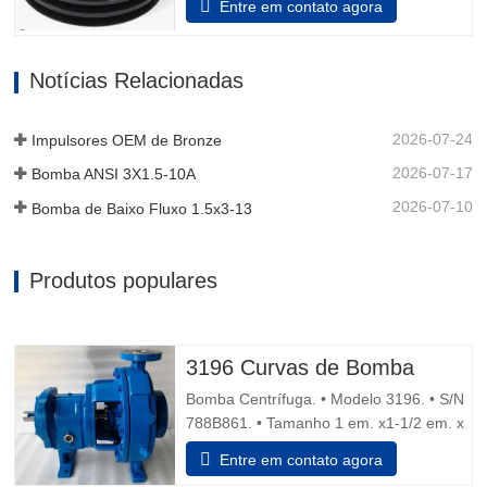
Entre em contato agora
adaptador e a unidade de rolamento são
feitos de aço inoxidável. Além disso, o
aço inoxidável pode ser decidido para
Notícias Relacionadas
que o dispositivo auxiliar da unidade de
rolamento sustentá-lo possa…
2026-07-24
Impulsores OEM de Bronze
2026-07-17
Bomba ANSI 3X1.5-10A
2026-07-10
Bomba de Baixo Fluxo 1.5x3-13
Produtos populares
3196 Curvas de Bomba
Bomba Centrífuga. • Modelo 3196. • S/N
788B861. • Tamanho 1 em. x1-1/2 em. x
8 dentro • Descarga de água dupla
Entre em contato agora
vedação mecânica. Motor 1.5 cv, 1.730