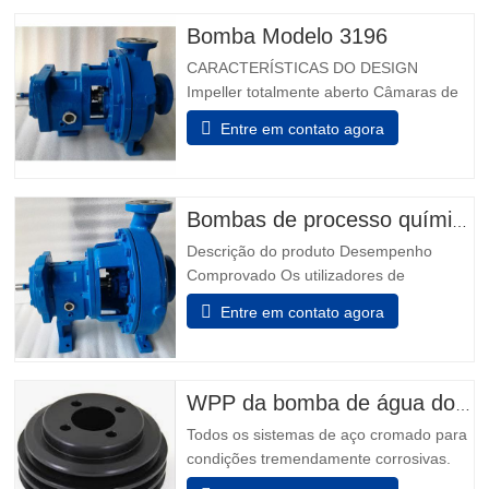
Bomba Modelo 3196
CARACTERÍSTICAS DO DESIGN
Impeller totalmente aberto Câmaras de
vedação projetadas Taperbore
Entre em contato agora
patenteada™ Câmara de Foca PLUS
Câmaras de focas ™ BigBore i-FRAME
Power Ends Monitorização da condição a
bordo Isoladores de rolamento híbrido
Bombas de processo químico modelo 3196
Inpro VBXX-D Design De Sump
Descrição do produto Desempenho
otimizado Rolamentos de impulso de…
Comprovado Os utilizadores de
indústrias química, petroquímica, pasta &
Entre em contato agora
papel, metais primários, alimentos &
bebidas e indústrias em geral sabem que
não podem fazer melhor escolha do que
os melhores - Modelo 3196. Power Ends
WPP da bomba de água do motor
são o resultado de mais de 160…
Todos os sistemas de aço cromado para
condições tremendamente corrosivas.
todos os elementos que incluem o