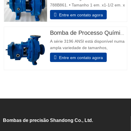
788B861. • Tamanho 1 em. x1-1/2 em. x
8 dentro • Descarga de água dupla
Entre em contato agora
vedação mecânica. Motor 1.5 cv, 1.730
rpm, 230/460 V, 60 Hz, 5.6/2,8 amps, 3
fase, Capacidade 14 gpm. • Dimensões
Bomba de Processo Químico ANSI B73.1
gerais 35 dentro. L x 12 dentro. W x 15
A série 3196 ANSI está disponível numa
dentro H. Dicas de segurança da
ampla variedade de tamanhos,
capacidades e materiais para se adequar
Entre em contato agora
perfeitamente a qualquer tipo de
software de fluidos. 1. Aplicação:
Processamento Químico Indústrias
Gerais Mineração Recursos hídricos
Geração de energia Metais Primários
Celulose e Papel
Bombas de precisão Shandong Co., Ltd.