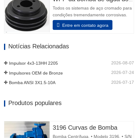
são o resultado de mais de 160…
Todos os sistemas de aço cromado para
condições tremendamente corrosivas.
todos os elementos que incluem o
Entre em contato agora
adaptador e a unidade de rolamento são
feitos de aço inoxidável. Além disso, o
aço inoxidável pode ser decidido para
Notícias Relacionadas
que o dispositivo auxiliar da unidade de
rolamento sustentá-lo possa…
2026-08-07
Impulsor 4x3-13HH 2205
2026-07-24
Impulsores OEM de Bronze
2026-07-17
Bomba ANSI 3X1.5-10A
Produtos populares
3196 Curvas de Bomba
Bomba Centrífuga. • Modelo 3196. • S/N