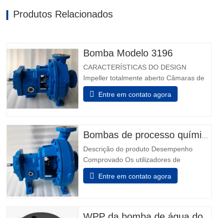
Produtos Relacionados
Bomba Modelo 3196
CARACTERÍSTICAS DO DESIGN
Impeller totalmente aberto Câmaras de
vedação projetadas Taperbore
Entre em contato agora
patenteada™ Câmara de Foca PLUS
Câmaras de focas ™ BigBore i-FRAME
Power Ends Monitorização da condição a
bordo Isoladores de rolamento híbrido
Bombas de processo químico modelo 3196
Inpro VBXX-D Design De Sump
Descrição do produto Desempenho
otimizado Rolamentos de impulso de…
Comprovado Os utilizadores de
indústrias química, petroquímica, pasta &
Entre em contato agora
papel, metais primários, alimentos &
bebidas e indústrias em geral sabem que
não podem fazer melhor escolha do que
os melhores - Modelo 3196. Power Ends
WPP da bomba de água do motor