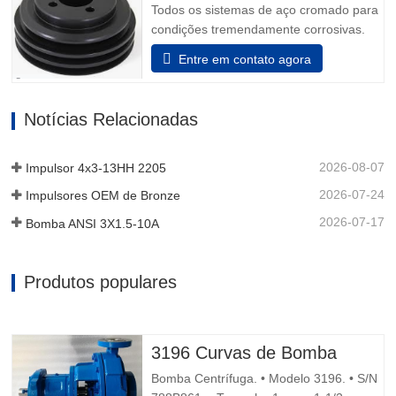
Todos os sistemas de aço cromado para
condições tremendamente corrosivas.
todos os elementos que incluem o
Entre em contato agora
adaptador e a unidade de rolamento são
feitos de aço inoxidável. Além disso, o
aço inoxidável pode ser decidido para
Notícias Relacionadas
que o dispositivo auxiliar da unidade de
rolamento sustentá-lo possa…
2026-08-07
Impulsor 4x3-13HH 2205
2026-07-24
Impulsores OEM de Bronze
2026-07-17
Bomba ANSI 3X1.5-10A
Produtos populares
3196 Curvas de Bomba
Bomba Centrífuga. • Modelo 3196. • S/N