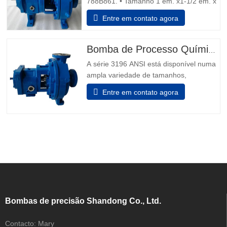
788B861. • Tamanho 1 em. x1-1/2 em. x
8 dentro • Descarga de água dupla
Entre em contato agora
vedação mecânica. Motor 1.5 cv, 1.730
rpm, 230/460 V, 60 Hz, 5.6/2,8 amps, 3
fase, Capacidade 14 gpm. • Dimensões
Bomba de Processo Químico ANSI B73.1
gerais 35 dentro. L x 12 dentro. W x 15
A série 3196 ANSI está disponível numa
dentro H. Dicas de segurança da
ampla variedade de tamanhos,
capacidades e materiais para se adequar
Entre em contato agora
perfeitamente a qualquer tipo de
software de fluidos. 1. Aplicação:
Processamento Químico Indústrias
Gerais Mineração Recursos hídricos
Geração de energia Metais Primários
Celulose e Papel
Bombas de precisão Shandong Co., Ltd.
Contacto:
Mary