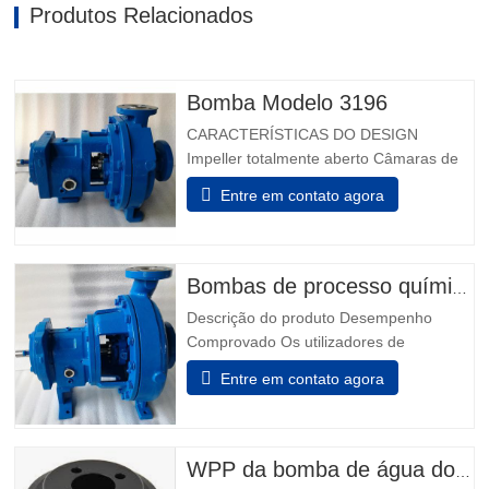
Produtos Relacionados
Bomba Modelo 3196
CARACTERÍSTICAS DO DESIGN
Impeller totalmente aberto Câmaras de
vedação projetadas Taperbore
Entre em contato agora
patenteada™ Câmara de Foca PLUS
Câmaras de focas ™ BigBore i-FRAME
Power Ends Monitorização da condição a
bordo Isoladores de rolamento híbrido
Bombas de processo químico modelo 3196
Inpro VBXX-D Design De Sump
Descrição do produto Desempenho
otimizado Rolamentos de impulso de…
Comprovado Os utilizadores de
indústrias química, petroquímica, pasta &
Entre em contato agora
papel, metais primários, alimentos &
bebidas e indústrias em geral sabem que
não podem fazer melhor escolha do que
os melhores - Modelo 3196. Power Ends
WPP da bomba de água do motor
são o resultado de mais de 160…