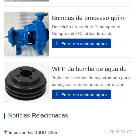
Câmaras de focas ™ BigBore i-FRAME
Power Ends Monitorização da condição a
bordo Isoladores de rolamento híbrido
Bombas de processo químico modelo 3196
Inpro VBXX-D Design De Sump
Descrição do produto Desempenho
otimizado Rolamentos de impulso de…
Comprovado Os utilizadores de
indústrias química, petroquímica, pasta &
Entre em contato agora
papel, metais primários, alimentos &
bebidas e indústrias em geral sabem que
não podem fazer melhor escolha do que
os melhores - Modelo 3196. Power Ends
WPP da bomba de água do motor
são o resultado de mais de 160…
Todos os sistemas de aço cromado para
condições tremendamente corrosivas.
todos os elementos que incluem o
Entre em contato agora
adaptador e a unidade de rolamento são
feitos de aço inoxidável. Além disso, o
aço inoxidável pode ser decidido para
Notícias Relacionadas
que o dispositivo auxiliar da unidade de
rolamento sustentá-lo possa…
2026-08-07
Impulsor 4x3-13HH 2205