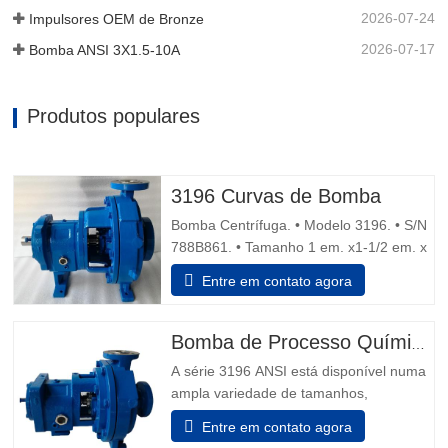
2026-07-24
Impulsores OEM de Bronze
2026-07-17
Bomba ANSI 3X1.5-10A
Produtos populares
3196 Curvas de Bomba
Bomba Centrífuga. • Modelo 3196. • S/N
788B861. • Tamanho 1 em. x1-1/2 em. x
8 dentro • Descarga de água dupla
Entre em contato agora
vedação mecânica. Motor 1.5 cv, 1.730
rpm, 230/460 V, 60 Hz, 5.6/2,8 amps, 3
fase, Capacidade 14 gpm. • Dimensões
Bomba de Processo Químico ANSI B73.1
gerais 35 dentro. L x 12 dentro. W x 15
A série 3196 ANSI está disponível numa
dentro H. Dicas de segurança da
ampla variedade de tamanhos,
capacidades e materiais para se adequar
Entre em contato agora
perfeitamente a qualquer tipo de