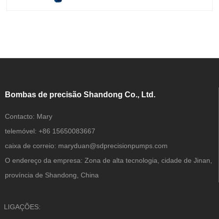
software de fluidos. 1. Aplicação:
Processamento Químico Indústrias
Gerais Mineração Recursos hídricos
Geração de energia Metais Primários
Celulose e Papel
Bombas de precisão Shandong Co., Ltd.
Contacto:
Mary
telemóvel:
+86 15650083667
caixa de correio:
maryduan@sdprecisionpumps.com
O endereço da empresa:
Zona de alta tecnologia, cidade de Jinan,
província de Shandong, China
LIGAÇÕES: