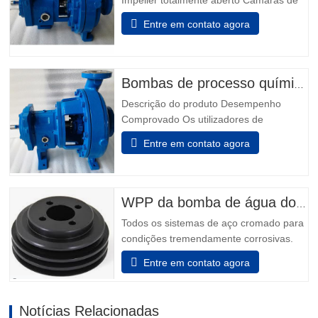
Impeller totalmente aberto Câmaras de
vedação projetadas Taperbore
Entre em contato agora
patenteada™ Câmara de Foca PLUS
Câmaras de focas ™ BigBore i-FRAME
Power Ends Monitorização da condição a
bordo Isoladores de rolamento híbrido
Bombas de processo químico modelo 3196
Inpro VBXX-D Design De Sump
Descrição do produto Desempenho
otimizado Rolamentos de impulso de…
Comprovado Os utilizadores de
indústrias química, petroquímica, pasta &
Entre em contato agora
papel, metais primários, alimentos &
bebidas e indústrias em geral sabem que
não podem fazer melhor escolha do que
os melhores - Modelo 3196. Power Ends
WPP da bomba de água do motor
são o resultado de mais de 160…
Todos os sistemas de aço cromado para
condições tremendamente corrosivas.
todos os elementos que incluem o
Entre em contato agora
adaptador e a unidade de rolamento são
feitos de aço inoxidável. Além disso, o
aço inoxidável pode ser decidido para
Notícias Relacionadas
que o dispositivo auxiliar da unidade de