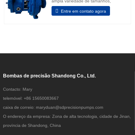
ampla variedade de tamanhos,
capacidades e materiais para se adequar
Entre em contato agora
perfeitamente a qualquer tipo de
software de fluidos. 1. Aplicação:
Processamento Químico Indústrias
Gerais Mineração Recursos hídricos
Geração de energia Metais Primários
Celulose e Papel
Bombas de precisão Shandong Co., Ltd.
Contacto:
Mary
telemóvel:
+86 15650083667
caixa de correio:
maryduan@sdprecisionpumps.com
O endereço da empresa:
Zona de alta tecnologia, cidade de Jinan,
província de Shandong, China