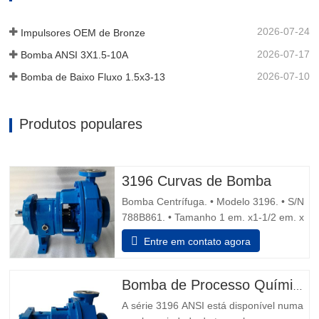
rolamento sustentá-lo possa…
2026-07-24
Impulsores OEM de Bronze
2026-07-17
Bomba ANSI 3X1.5-10A
2026-07-10
Bomba de Baixo Fluxo 1.5x3-13
Produtos populares
3196 Curvas de Bomba
Bomba Centrífuga. • Modelo 3196. • S/N
788B861. • Tamanho 1 em. x1-1/2 em. x
8 dentro • Descarga de água dupla
Entre em contato agora
vedação mecânica. Motor 1.5 cv, 1.730
rpm, 230/460 V, 60 Hz, 5.6/2,8 amps, 3
fase, Capacidade 14 gpm. • Dimensões
Bomba de Processo Químico ANSI B73.1
gerais 35 dentro. L x 12 dentro. W x 15
A série 3196 ANSI está disponível numa
dentro H. Dicas de segurança da