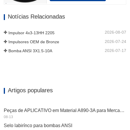
feitos de aço inoxidável. Além disso, o
aço inoxidável pode ser decidido para
Notícias Relacionadas
que o dispositivo auxiliar da unidade de
rolamento sustentá-lo possa…
2026-08-07
Impulsor 4x3-13HH 2205
2026-07-24
Impulsores OEM de Bronze
2026-07-17
Bomba ANSI 3X1.5-10A
Artigos populares
Peças de APLICATIVO em Material A890-3A para Mercado Asiático
08-13
Selo labirínco para bombas ANSI