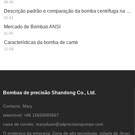
06-30
Descrição padrão e comparação da bomba centrífuga na indústria petroquímica
02-01
Mercado de Bombas ANSI
11-05
Características da bomba de came
12-08
Bombas de precisão Shandong Co., Ltd.
Contacto:
Mary
telemóvel:
+86 15650083667
caixa de correio:
maryduan@sdprecisionpumps.com
O endereço da empresa:
Zona de alta tecnologia, cidade de Jinan,