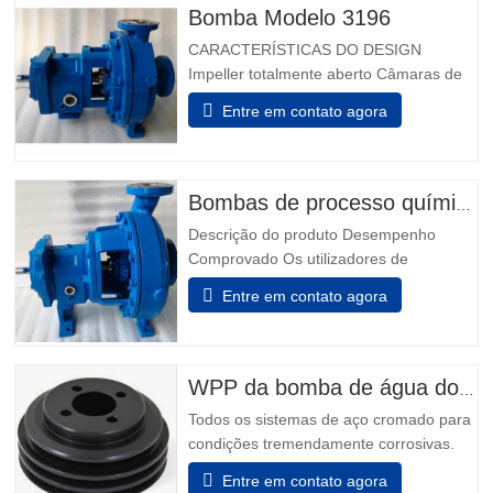
Bomba Modelo 3196
CARACTERÍSTICAS DO DESIGN
Impeller totalmente aberto Câmaras de
vedação projetadas Taperbore
Entre em contato agora
patenteada™ Câmara de Foca PLUS
Câmaras de focas ™ BigBore i-FRAME
Power Ends Monitorização da condição a
bordo Isoladores de rolamento híbrido
Bombas de processo químico modelo 3196
Inpro VBXX-D Design De Sump
Descrição do produto Desempenho
otimizado Rolamentos de impulso de…
Comprovado Os utilizadores de
indústrias química, petroquímica, pasta &
Entre em contato agora
papel, metais primários, alimentos &
bebidas e indústrias em geral sabem que
não podem fazer melhor escolha do que
os melhores - Modelo 3196. Power Ends
WPP da bomba de água do motor
são o resultado de mais de 160…
Todos os sistemas de aço cromado para
condições tremendamente corrosivas.
todos os elementos que incluem o
Entre em contato agora
adaptador e a unidade de rolamento são