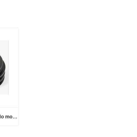
WPP da bomba de água do motor
 motor