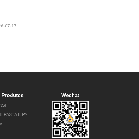
26-07-17
e Produtos
Wechat
NSI
BOMBAS DE PASTA E PAPEL
EM