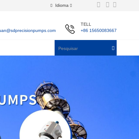
Idioma
TELL
uan@sdprecisionpumps.com
+86 15650083667