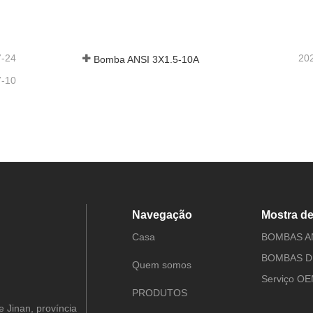
 em contato agora
Entre em contato agora
7-24
20
Bomba ANSI 3X1.5-10A
7-10
Navegação
Mostra d
Casa
BOMBAS A
Quem somos
Serviço O
PRODUTOS
e Jinan, província