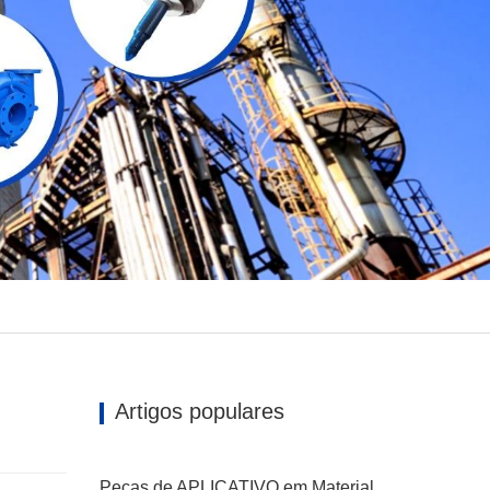
Artigos populares
Peças de APLICATIVO em Material A890-3A para Mercado Asiático