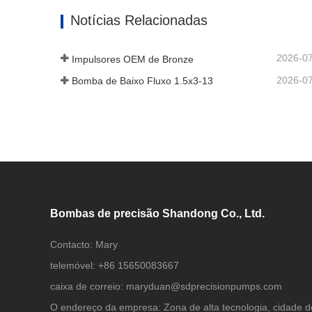
Entre em contato agora
Entre
Notícias Relacionadas
2026-0
Impulsores OEM de Bronze
2026-0
Bomba de Baixo Fluxo 1.5x3-13
Bombas de precisão Shandong Co., Ltd.
Contacto:
Mary
telemóvel:
+86 15650083667
caixa de correio:
maryduan@sdprecisionpumps.com
O endereço da empresa:
Zona de alta tecnologia, cidade d