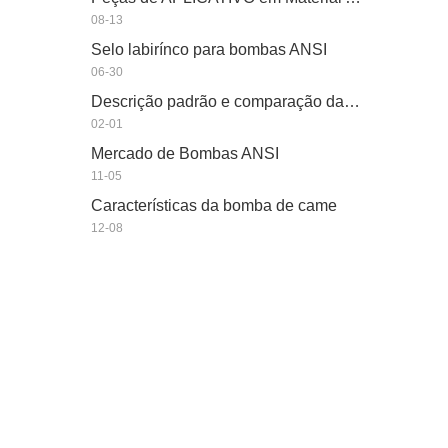
08-13
Selo labirínco para bombas ANSI
06-30
Descrição padrão e comparação da bomba centrífuga na indústria petroquímica
02-01
Mercado de Bombas ANSI
11-05
Características da bomba de came
12-08