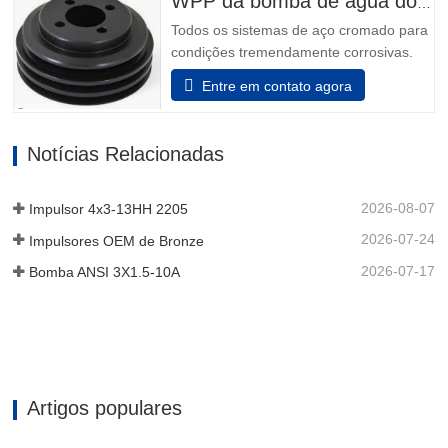
WPP da bomba de água do motor
são o resultado de mais de 160…
Todos os sistemas de aço cromado para
condições tremendamente corrosivas.
todos os elementos que incluem o
Entre em contato agora
adaptador e a unidade de rolamento são
feitos de aço inoxidável. Além disso, o
aço inoxidável pode ser decidido para
Notícias Relacionadas
que o dispositivo auxiliar da unidade de
rolamento sustentá-lo possa…
2026-08-07
Impulsor 4x3-13HH 2205
2026-07-24
Impulsores OEM de Bronze
2026-07-17
Bomba ANSI 3X1.5-10A
Artigos populares