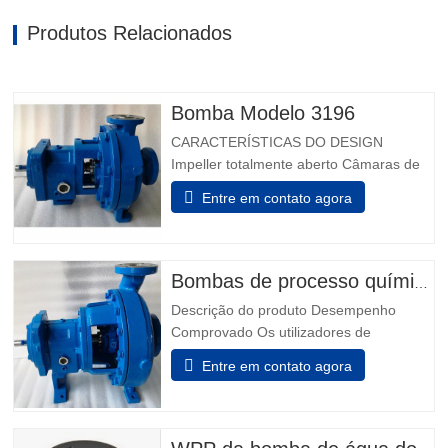
Produtos Relacionados
Bomba Modelo 3196
CARACTERÍSTICAS DO DESIGN
Impeller totalmente aberto Câmaras de
vedação projetadas Taperbore
Entre em contato agora
patenteada™ Câmara de Foca PLUS
Câmaras de focas ™ BigBore i-FRAME
Power Ends Monitorização da condição a
bordo Isoladores de rolamento híbrido
Bombas de processo químico modelo 3196
Inpro VBXX-D Design De Sump
Descrição do produto Desempenho
otimizado Rolamentos de impulso de…
Comprovado Os utilizadores de
indústrias química, petroquímica, pasta &
Entre em contato agora
papel, metais primários, alimentos &
bebidas e indústrias em geral sabem que
não podem fazer melhor escolha do que
os melhores - Modelo 3196. Power Ends