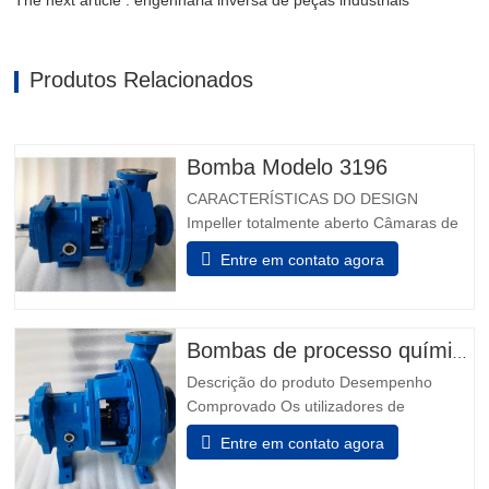
The next article : engenharia inversa de peças industriais
Produtos Relacionados
Bomba Modelo 3196
CARACTERÍSTICAS DO DESIGN
Impeller totalmente aberto Câmaras de
vedação projetadas Taperbore
Entre em contato agora
patenteada™ Câmara de Foca PLUS
Câmaras de focas ™ BigBore i-FRAME
Power Ends Monitorização da condição a
bordo Isoladores de rolamento híbrido
Bombas de processo químico modelo 3196
Inpro VBXX-D Design De Sump
Descrição do produto Desempenho
otimizado Rolamentos de impulso de…
Comprovado Os utilizadores de
indústrias química, petroquímica, pasta &
Entre em contato agora
papel, metais primários, alimentos &
bebidas e indústrias em geral sabem que