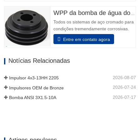
não podem fazer melhor escolha do que
os melhores - Modelo 3196. Power Ends
WPP da bomba de água do motor
são o resultado de mais de 160…
Todos os sistemas de aço cromado para
condições tremendamente corrosivas.
todos os elementos que incluem o
Entre em contato agora
adaptador e a unidade de rolamento são
feitos de aço inoxidável. Além disso, o
aço inoxidável pode ser decidido para
Notícias Relacionadas
que o dispositivo auxiliar da unidade de
rolamento sustentá-lo possa…
2026-08-07
Impulsor 4x3-13HH 2205
2026-07-24
Impulsores OEM de Bronze
2026-07-17
Bomba ANSI 3X1.5-10A
Artigos populares