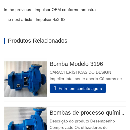
In the previous : Impulsor OEM conforme amostra
The next article : Impulsor 4x3-82
Produtos Relacionados
Bomba Modelo 3196
CARACTERÍSTICAS DO DESIGN
Impeller totalmente aberto Câmaras de
vedação projetadas Taperbore
Entre em contato agora
patenteada™ Câmara de Foca PLUS
Câmaras de focas ™ BigBore i-FRAME
Power Ends Monitorização da condição a
bordo Isoladores de rolamento híbrido
Bombas de processo químico modelo 3196
Inpro VBXX-D Design De Sump
Descrição do produto Desempenho
otimizado Rolamentos de impulso de…
Comprovado Os utilizadores de