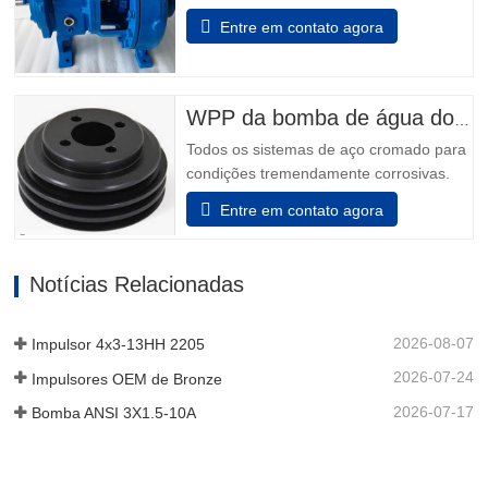
indústrias química, petroquímica, pasta &
Entre em contato agora
papel, metais primários, alimentos &
bebidas e indústrias em geral sabem que
não podem fazer melhor escolha do que
os melhores - Modelo 3196. Power Ends
WPP da bomba de água do motor
são o resultado de mais de 160…
Todos os sistemas de aço cromado para
condições tremendamente corrosivas.
todos os elementos que incluem o
Entre em contato agora
adaptador e a unidade de rolamento são
feitos de aço inoxidável. Além disso, o
aço inoxidável pode ser decidido para
Notícias Relacionadas
que o dispositivo auxiliar da unidade de
rolamento sustentá-lo possa…
2026-08-07
Impulsor 4x3-13HH 2205
2026-07-24
Impulsores OEM de Bronze
2026-07-17
Bomba ANSI 3X1.5-10A